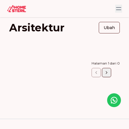
Arsitektur
Ubah
Halaman
1
dari
0
Icon desc